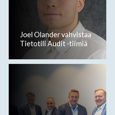
Joel Olander vahvistaa
Tietotili Audit -tiimiä