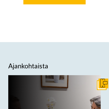
Ajankohtaista
Ota y